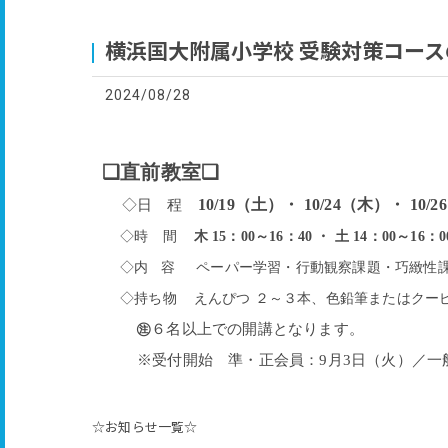
横浜国大附属小学校 受験対策コー
2024/08/28
❑直前教室❑
10/19
（土）・
10/24（木）・ 10/
◇日 程
◇時 間
木 15：00～16：40 ・ 土 14：00～16：0
◇内 容
ペーパー学習・行動観察課題
・巧緻性
◇持ち物
えんぴつ ２～３本、色鉛筆またはクー
㊟
６名以上での開講となります。
※受付開始 準・正会員：9月3日（火）／一般
☆お知らせ一覧☆