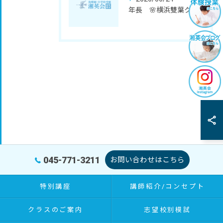
年長 🌸横浜雙葉クラス 秋期講座のご案内🌸
045-771-3211
お問い合わせはこちら
特別講座
講師紹介/コンセプト
クラスのご案内
志望校別模試